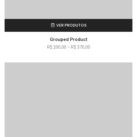
VER PRODUTOS
Grouped Product
R$
200,00
–
R$
370,00